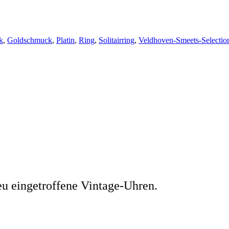
k
,
Goldschmuck
,
Platin
,
Ring
,
Solitairring
,
Veldhoven-Smeets-Selectio
eu eingetroffene Vintage-Uhren.