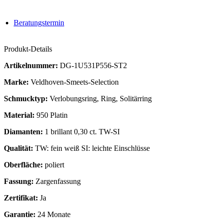
Beratungstermin
Produkt-Details
Artikelnummer:
DG-1U531P556-ST2
Marke:
Veldhoven-Smeets-Selection
Schmucktyp:
Verlobungsring, Ring, Solitärring
Material:
950 Platin
Diamanten:
1 brillant 0,30 ct. TW-SI
Qualität:
TW: fein weiß SI: leichte Einschlüsse
Oberfläche:
poliert
Fassung:
Zargenfassung
Zertifikat:
Ja
Garantie:
24 Monate