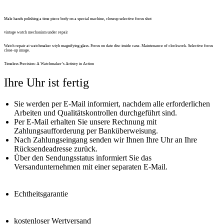
Male hands polishing a time piece body on a special machine, closeup selective focus shot
vintage watch mechanism under repair
Watch repair at watchmaker wiyh magnifying glass. Focus on date disc inside case. Maintenance of clockwork. Selective focus
close-up image.
Timeless Precision: A Watchmaker’s Artistry in Action
Ihre Uhr ist fertig
Sie werden per E-Mail informiert, nachdem alle erforderlichen
Arbeiten und Qualitätskontrollen durchgeführt sind.
Per E-Mail erhalten Sie unsere Rechnung mit
Zahlungsaufforderung per Banküberweisung.
Nach Zahlungseingang senden wir Ihnen Ihre Uhr an Ihre
Rücksendeadresse zurück.
Über den Sendungsstatus informiert Sie das
Versandunternehmen mit einer separaten E-Mail.
Echtheitsgarantie
kostenloser Wertversand