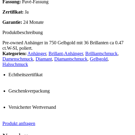
Fassung:
Pavé-Fassung
Zertifikat:
Ja
Garantie:
24 Monate
Produktbeschreibung
Pre-owned Anhänger in 750 Gelbgold mit 36 Brillanten ca 0.47
ct.W-SI, poliert.
Kategorien:
Anhänger
,
Brillant-Anhänger
,
Brilliantschmuck
,
Damenschmuck
,
Diamant
,
Diamantschmuck
,
Gelbgold
,
Halsschmuck
Echtheitszertifikat
Geschenkverpackung
Versicherter Wertversand
Produkt anfragen