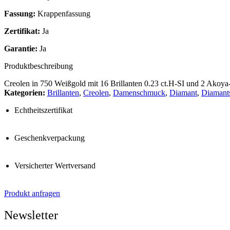
Fassung:
Krappenfassung
Zertifikat:
Ja
Garantie:
Ja
Produktbeschreibung
Creolen in 750 Weißgold mit 16 Brillanten 0.23 ct.H-SI und 2 Akoya-
Kategorien:
Brillanten
,
Creolen
,
Damenschmuck
,
Diamant
,
Diamant
Echtheitszertifikat
Geschenkverpackung
Versicherter Wertversand
Produkt anfragen
Newsletter