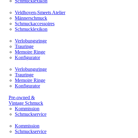
Schmucklexikon
Veldhoven-Smeets Atelier
Männerschmuck
Schmuckaccessoires
Schmucklexikon
Verlobungsringe
Trauringe
Memoire Ringe
Konfigurator
Verlobungsringe
Trauringe
Memoire Ringe
Konfigurator
Pre-owned &
Vintage Schmuck
Kommission
Schmuckservice
Kommission
Schmuckservice