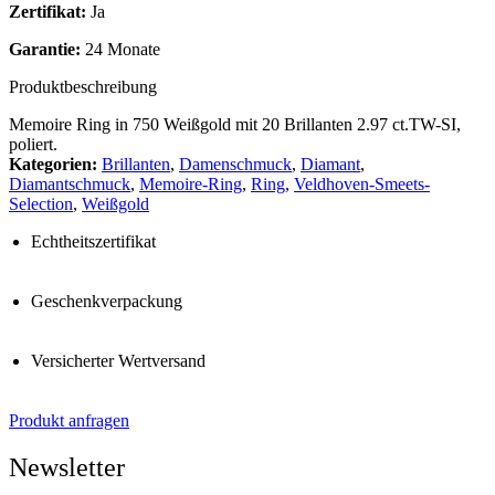
Zertifikat:
Ja
Garantie:
24 Monate
Produktbeschreibung
Memoire Ring in 750 Weißgold mit 20 Brillanten 2.97 ct.TW-SI,
poliert.
Kategorien:
Brillanten
,
Damenschmuck
,
Diamant
,
Diamantschmuck
,
Memoire-Ring
,
Ring
,
Veldhoven-Smeets-
Selection
,
Weißgold
Echtheitszertifikat
Geschenkverpackung
Versicherter Wertversand
Produkt anfragen
Newsletter