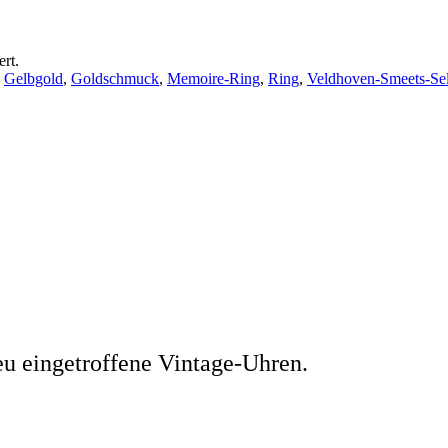
rt.
,
Gelbgold
,
Goldschmuck
,
Memoire-Ring
,
Ring
,
Veldhoven-Smeets-Sel
eu eingetroffene Vintage-Uhren.