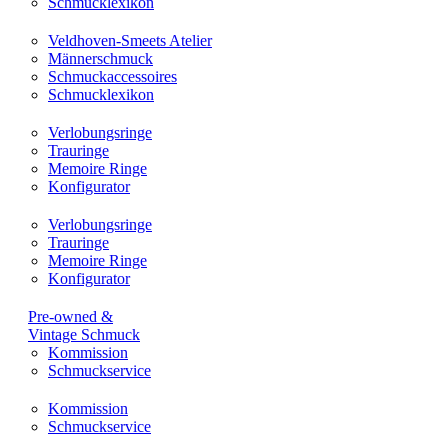
Schmucklexikon
Veldhoven-Smeets Atelier
Männerschmuck
Schmuckaccessoires
Schmucklexikon
Verlobungsringe
Trauringe
Memoire Ringe
Konfigurator
Verlobungsringe
Trauringe
Memoire Ringe
Konfigurator
Pre-owned &
Vintage Schmuck
Kommission
Schmuckservice
Kommission
Schmuckservice