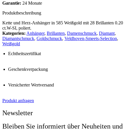
Garantie:
24 Monate
Produktbeschreibung
Kette und Herz-Anhänger in 585 Weißgold mit 28 Brillanten 0.20
ct.W-SI, poliert.
Kategorien:
Anhänger
,
Brillanten
,
Damenschmuck
,
Diamant
,
Diamantschmuck
,
Goldschmuck
,
Veldhoven-Smeets-Selection
,
Weißgold
Echtheitszertifikat
Geschenkverpackung
Versicherter Wertversand
Produkt anfragen
Newsletter
Bleiben Sie informiert über Neuheiten und