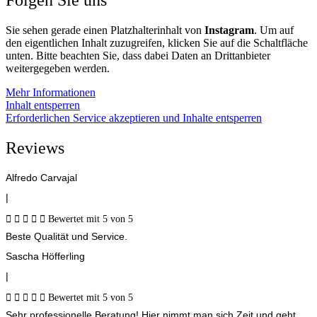
Folgen Sie uns
Sie sehen gerade einen Platzhalterinhalt von
Instagram
. Um auf
den eigentlichen Inhalt zuzugreifen, klicken Sie auf die Schaltfläche
unten. Bitte beachten Sie, dass dabei Daten an Drittanbieter
weitergegeben werden.
Mehr Informationen
Inhalt entsperren
Erforderlichen Service akzeptieren und Inhalte entsperren
Reviews
Alfredo Carvajal
|





Bewertet mit 5 von 5
Beste Qualität und Service.
Sascha Höfferling
|





Bewertet mit 5 von 5
Sehr professionelle Beratung! Hier nimmt man sich Zeit und geht