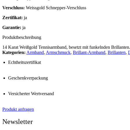
Verschluss:
Weissgold Schnepper-Verschluss
Zertifikat:
ja
Garantie:
ja
Produktbeschreibung
14 Karat Weißgold Tennisarmband, besetzt mit funkelnden Brillanten
Kategorien:
Armband
,
Armschmuck
,
Brillant-Armband
,
Brillanten
,
Echtheitszertifikat
Geschenkverpackung
Versicherter Wertversand
Produkt anfragen
Newsletter