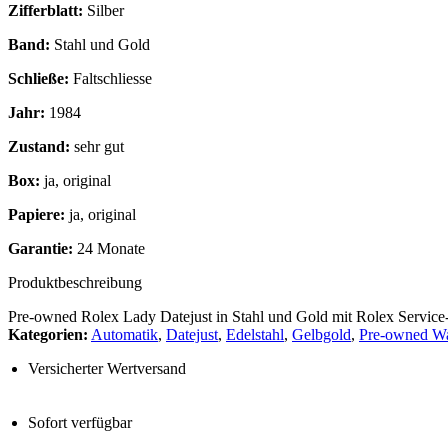
Zifferblatt:
Silber
Band:
Stahl und Gold
Schließe:
Faltschliesse
Jahr:
1984
Zustand:
sehr gut
Box:
ja, original
Papiere:
ja, original
Garantie:
24 Monate
Produktbeschreibung
Pre-owned Rolex Lady Datejust in Stahl und Gold mit Rolex Servic
Kategorien:
Automatik
,
Datejust
,
Edelstahl
,
Gelbgold
,
Pre-owned W
Versicherter Wertversand
Sofort verfügbar