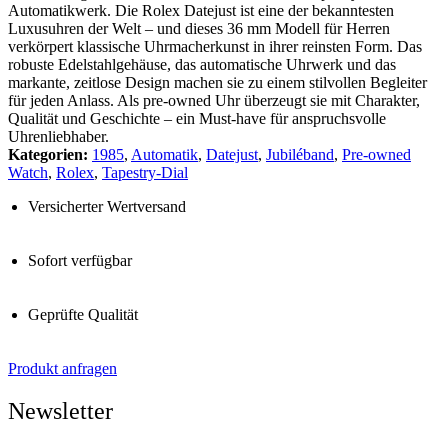
Automatikwerk. Die Rolex Datejust ist eine der bekanntesten
Luxusuhren der Welt – und dieses 36 mm Modell für Herren
verkörpert klassische Uhrmacherkunst in ihrer reinsten Form. Das
robuste Edelstahlgehäuse, das automatische Uhrwerk und das
markante, zeitlose Design machen sie zu einem stilvollen Begleiter
für jeden Anlass. Als pre-owned Uhr überzeugt sie mit Charakter,
Qualität und Geschichte – ein Must-have für anspruchsvolle
Uhrenliebhaber.
Kategorien:
1985
,
Automatik
,
Datejust
,
Jubiléband
,
Pre-owned
Watch
,
Rolex
,
Tapestry-Dial
Versicherter Wertversand
Sofort verfügbar
Geprüfte Qualität
Produkt anfragen
Newsletter