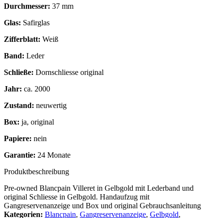
Durchmesser:
37 mm
Glas:
Safirglas
Zifferblatt:
Weiß
Band:
Leder
Schließe:
Dornschliesse original
Jahr:
ca. 2000
Zustand:
neuwertig
Box:
ja, original
Papiere:
nein
Garantie:
24 Monate
Produktbeschreibung
Pre-owned Blancpain Villeret in Gelbgold mit Lederband und
original Schliesse in Gelbgold. Handaufzug mit
Gangreservenanzeige und Box und original Gebrauchsanleitung
Kategorien:
Blancpain
,
Gangreservenanzeige
,
Gelbgold
,