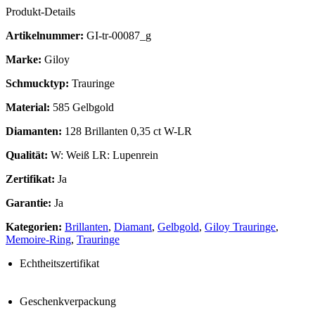
Produkt-Details
Artikelnummer:
GI-tr-00087_g
Marke:
Giloy
Schmucktyp:
Trauringe
Material:
585 Gelbgold
Diamanten:
128 Brillanten 0,35 ct W-LR
Qualität:
W: Weiß LR: Lupenrein
Zertifikat:
Ja
Garantie:
Ja
Kategorien:
Brillanten
,
Diamant
,
Gelbgold
,
Giloy Trauringe
,
Memoire-Ring
,
Trauringe
Echtheitszertifikat
Geschenkverpackung