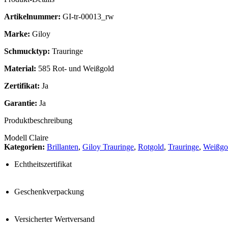
Artikelnummer:
GI-tr-00013_rw
Marke:
Giloy
Schmucktyp:
Trauringe
Material:
585 Rot- und Weißgold
Zertifikat:
Ja
Garantie:
Ja
Produktbeschreibung
Modell Claire
Kategorien:
Brillanten
,
Giloy Trauringe
,
Rotgold
,
Trauringe
,
Weißgo
Echtheitszertifikat
Geschenkverpackung
Versicherter Wertversand