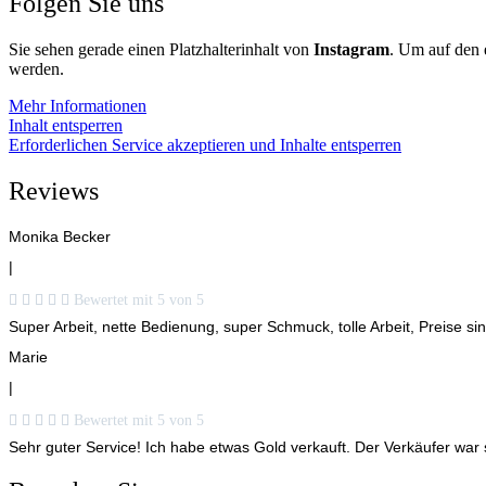
Folgen Sie uns
Sie sehen gerade einen Platzhalterinhalt von
Instagram
. Um auf den e
werden.
Mehr Informationen
Inhalt entsperren
Erforderlichen Service akzeptieren und Inhalte entsperren
Reviews
Monika Becker
|





Bewertet mit 5 von 5
Super Arbeit, nette Bedienung, super Schmuck, tolle Arbeit, Preise sin
Marie
|





Bewertet mit 5 von 5
Sehr guter Service! Ich habe etwas Gold verkauft. Der Verkäufer war 