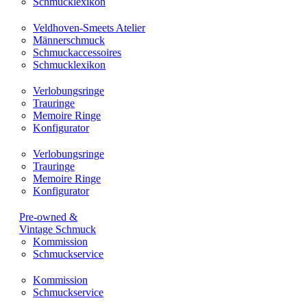
Schmucklexikon
Veldhoven-Smeets Atelier
Männerschmuck
Schmuckaccessoires
Schmucklexikon
Verlobungsringe
Trauringe
Memoire Ringe
Konfigurator
Verlobungsringe
Trauringe
Memoire Ringe
Konfigurator
Pre-owned &
Vintage Schmuck
Kommission
Schmuckservice
Kommission
Schmuckservice