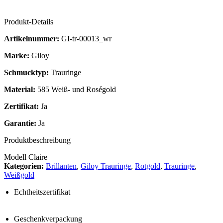
Produkt-Details
Artikelnummer:
GI-tr-00013_wr
Marke:
Giloy
Schmucktyp:
Trauringe
Material:
585 Weiß- und Roségold
Zertifikat:
Ja
Garantie:
Ja
Produktbeschreibung
Modell Claire
Kategorien:
Brillanten
,
Giloy Trauringe
,
Rotgold
,
Trauringe
,
Weißgold
Echtheitszertifikat
Geschenkverpackung