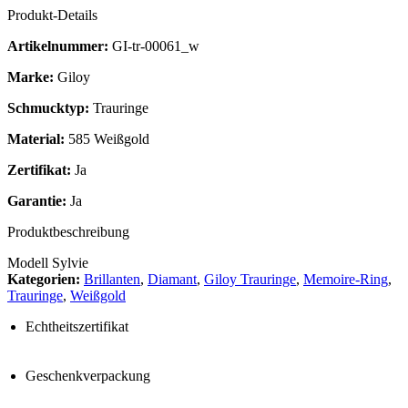
Produkt-Details
Artikelnummer:
GI-tr-00061_w
Marke:
Giloy
Schmucktyp:
Trauringe
Material:
585 Weißgold
Zertifikat:
Ja
Garantie:
Ja
Produktbeschreibung
Modell Sylvie
Kategorien:
Brillanten
,
Diamant
,
Giloy Trauringe
,
Memoire-Ring
,
Trauringe
,
Weißgold
Echtheitszertifikat
Geschenkverpackung