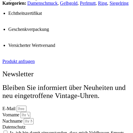
Kategorien:
Damenschmuck
,
Gelbgold
,
Perlmutt
,
Ring
,
Siegelring
Echtheitszertifikat
Geschenkverpackung
Versicherter Wertversand
Produkt anfragen
Newsletter
Bleiben Sie informiert über Neuheiten und
neu eingetroffene Vintage-Uhren.
E-Mail
Vorname
Nachname
Datenschutz
Ja, ich bin damit einverstanden, dass mich Veldhoven-Smeets