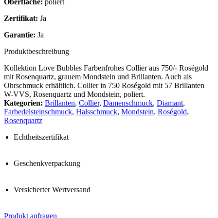
Oberfläche:
poliert
Zertifikat:
Ja
Garantie:
Ja
Produktbeschreibung
Kollektion Love Bubbles Farbenfrohes Collier aus 750/- Roségold
mit Rosenquartz, grauem Mondstein und Brillanten. Auch als
Ohrschmuck erhältlich. Collier in 750 Roségold mit 57 Brillanten
W-VVS, Rosenquartz und Mondstein, poliert.
Kategorien:
Brillanten
,
Collier
,
Damenschmuck
,
Diamant
,
Farbedelsteinschmuck
,
Halsschmuck
,
Mondstein
,
Roségold
,
Rosenquartz
Echtheitszertifikat
Geschenkverpackung
Versicherter Wertversand
Produkt anfragen