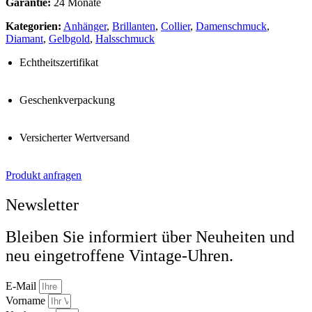
Garantie:
24 Monate
Kategorien:
Anhänger
,
Brillanten
,
Collier
,
Damenschmuck
,
Diamant
,
Gelbgold
,
Halsschmuck
Echtheitszertifikat
Geschenkverpackung
Versicherter Wertversand
Produkt anfragen
Newsletter
Bleiben Sie informiert über Neuheiten und
neu eingetroffene Vintage-Uhren.
E-Mail
Vorname