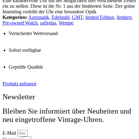
Eine karaktervolle Uhr mit der Möglichkeit drei verschiedene Zeiten
ein zu stellen. Diese ist die Nr. 1 aus der limitierten Serie. Der grüne
Innenring verleiht der Uhr eine besondere Optik
Kategorien:
Automatik
,
Edelstahl
,
GMT
,
limited Edition
,
limitiert
,
Pre-owned Watch
,
safirglas
,
Wempe
Versicherter Wertversand
Sofort verfügbar
Geprüfte Qualität
Produkt anfragen
Newsletter
Bleiben Sie informiert über Neuheiten und
neu eingetroffene Vintage-Uhren.
E-Mail