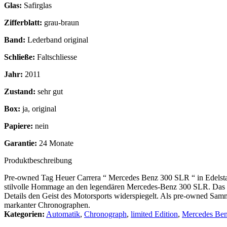
Glas:
Safirglas
Zifferblatt:
grau-braun
Band:
Lederband original
Schließe:
Faltschliesse
Jahr:
2011
Zustand:
sehr gut
Box:
ja, original
Papiere:
nein
Garantie:
24 Monate
Produktbeschreibung
Pre-owned Tag Heuer Carrera “ Mercedes Benz 300 SLR “ in Edelsta
stilvolle Hommage an den legendären Mercedes-Benz 300 SLR. Das rob
Details den Geist des Motorsports widerspiegelt. Als pre-owned Sam
markanter Chronographen.
Kategorien:
Automatik
,
Chronograph
,
limited Edition
,
Mercedes Be