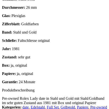
Durchmesser:
26 mm
Glas:
Plexiglas
Zifferblatt:
Goldfarben
Band:
Stahl und Gold
Schließe:
Faltschliesse original
Jahr:
1981
Zustand:
sehr gut
Box:
ja, original
Papiere:
ja, original
Garantie:
24 Monate
Produktbeschreibung
Pre-owned Rolex Lady date in Stahl und Gold mit Stahl/Goldband
im sehr guten Zustand aus 1981 mit Box und original Papiere
Kategorien:
date
,
Edelstahl
,
Full Set
,
Gelbgold
,
Papiere
,
Pre-owned