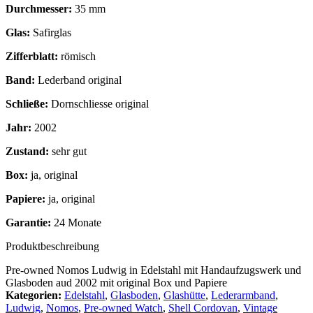
Durchmesser:
35 mm
Glas:
Safirglas
Zifferblatt:
römisch
Band:
Lederband original
Schließe:
Dornschliesse original
Jahr:
2002
Zustand:
sehr gut
Box:
ja, original
Papiere:
ja, original
Garantie:
24 Monate
Produktbeschreibung
Pre-owned Nomos Ludwig in Edelstahl mit Handaufzugswerk und
Glasboden aud 2002 mit original Box und Papiere
Kategorien:
Edelstahl
,
Glasboden
,
Glashütte
,
Lederarmband
,
Ludwig
,
Nomos
,
Pre-owned Watch
,
Shell Cordovan
,
Vintage