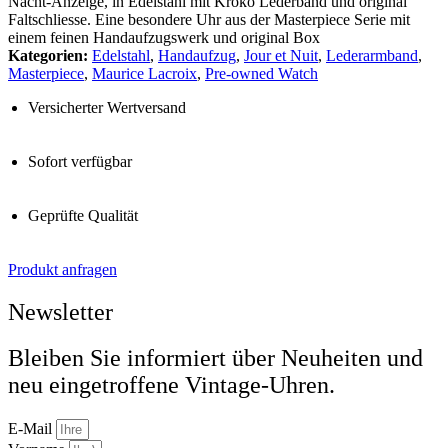
Nacht-Anzeige, in Edelstahl mit Kroko Lederband und original
Faltschliesse. Eine besondere Uhr aus der Masterpiece Serie mit
einem feinen Handaufzugswerk und original Box
Kategorien:
Edelstahl
,
Handaufzug
,
Jour et Nuit
,
Lederarmband
,
Masterpiece
,
Maurice Lacroix
,
Pre-owned Watch
Versicherter Wertversand
Sofort verfügbar
Geprüfte Qualität
Produkt anfragen
Newsletter
Bleiben Sie informiert über Neuheiten und
neu eingetroffene Vintage-Uhren.
E-Mail