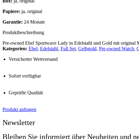
Box:
ja, original
Papiere:
ja, original
Garantie:
24 Monate
Produktbeschreibung
Pre-owned Ebel Sportwave Lady in Edelstahl und Gold mit original 
Kategorien:
Ebel
,
Edelstahl
,
Full Set
,
Gelbgold
,
Pre-owned Watch
,
Q
Versicherter Wertversand
Sofort verfügbar
Geprüfte Qualität
Produkt anfragen
Newsletter
Bleiben Sie informiert über Neuheiten und n