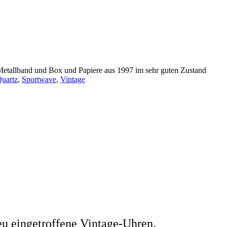
Metallband und Box und Papiere aus 1997 im sehr guten Zustand
uartz
,
Sportwave
,
Vintage
eu eingetroffene Vintage-Uhren.