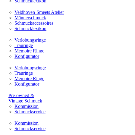
Schmucklexikon
Veldhoven-Smeets Atelier
Männerschmuck
Schmuckaccessoires
Schmucklexikon
Verlobungsringe
Trauringe
Memoire Ringe
Konfigurator
Verlobungsringe
Trauringe
Memoire Ringe
Konfigurator
Pre-owned &
Vintage Schmuck
Kommission
Schmuckservice
Kommission
Schmuckservice