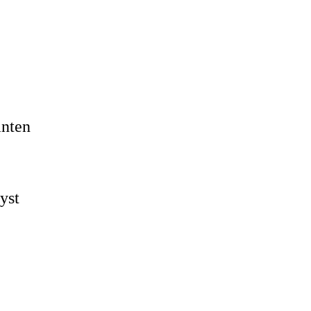
anten
yst